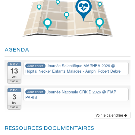
AGENDA
NOV
Journée Scientifique MARHEA 2026
@
Jour entier
13
Hôpital Necker Enfants Malades - Amphi Robert Debré
ven
2026
DÉC
Journée Nationale ORKiD 2026
@ FIAP
Jour entier
3
PARIS
jeu
2026
Voir le calendrier
RESSOURCES DOCUMENTAIRES