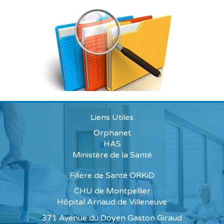
Liens Utiles
Orphanet
HAS
Ministère de la Santé
Filière de Santé ORKiD
CHU de Montpellier
Hôpital Arnaud de Villeneuve
371 Avenue du Doyen Gaston Giraud